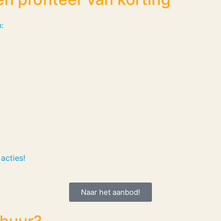
:
acties!
Naar het aanbod!