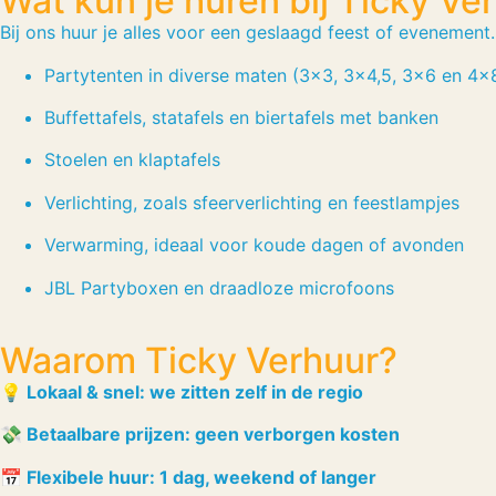
Wat kun je huren bij Ticky Ve
Bij ons huur je alles voor een geslaagd feest of evenement
Partytenten in diverse maten (3×3, 3×4,5, 3×6 en 4×
Buffettafels, statafels en biertafels met banken
Stoelen en klaptafels
Verlichting, zoals sfeerverlichting en feestlampjes
Verwarming, ideaal voor koude dagen of avonden
JBL Partyboxen en draadloze microfoons
Waarom Ticky Verhuur?
💡 Lokaal & snel: we zitten zelf in de regio
💸 Betaalbare prijzen: geen verborgen kosten
📅 Flexibele huur: 1 dag, weekend of langer