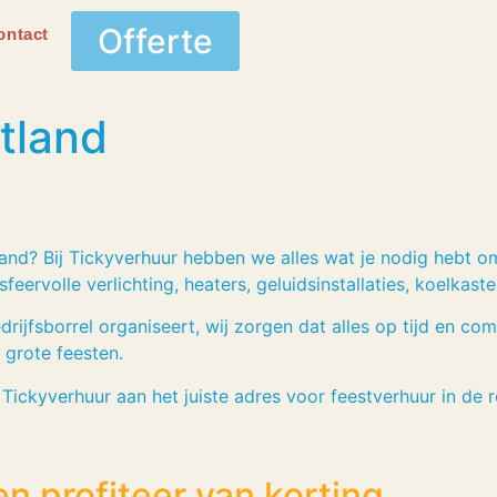
Offerte
ontact
tland
and? Bij Tickyverhuur hebben we alles wat je nodig hebt o
feervolle verlichting, heaters, geluidsinstallaties, koelkast
bedrijfsborrel organiseert, wij zorgen dat alles op tijd en c
 grote feesten.
 Tickyverhuur aan het juiste adres voor feestverhuur in de r
n profiteer van korting