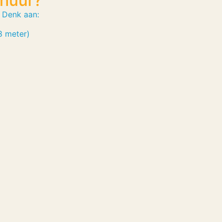
rhuur?
. Denk aan:
8 meter)