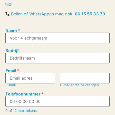
tijd!
Bellen of WhatsAppen mag ook:
06 15 55 33 73
Naam
*
Bedrijf
Email
*
E-mail
E-mailadres bevestigen
B
Telefoonnummer
*
e
r
i
c
0 of 12 max tekens.
h