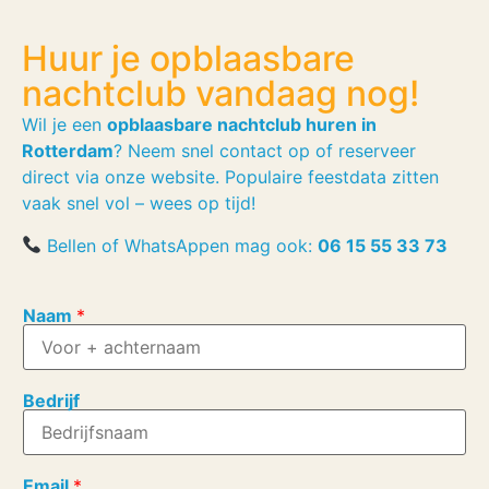
Huur je opblaasbare
nachtclub vandaag nog!
Wil je een
opblaasbare nachtclub huren in
Rotterdam
? Neem snel contact op of reserveer
direct via onze website. Populaire feestdata zitten
vaak snel vol – wees op tijd!
Bellen of WhatsAppen mag ook:
06 15 55 33 73
Naam
*
B
Bedrijf
e
d
r
i
j
Email
*