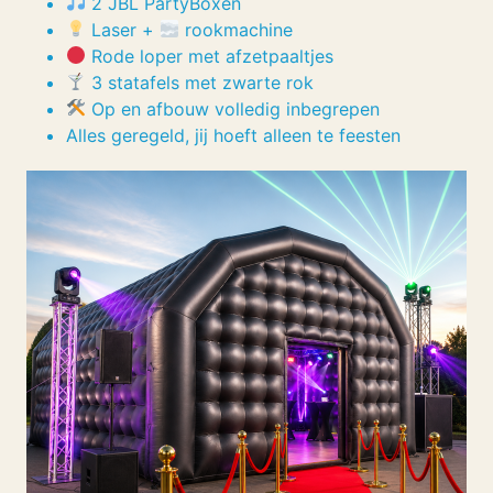
2 JBL PartyBoxen
Laser +
rookmachine
Rode loper met afzetpaaltjes
3 statafels met zwarte rok
Op en afbouw volledig inbegrepen
Alles geregeld, jij hoeft alleen te feesten