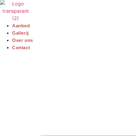
Ga
naar
de
inhoud
Aanbod
Gallerij
Over ons
Contact