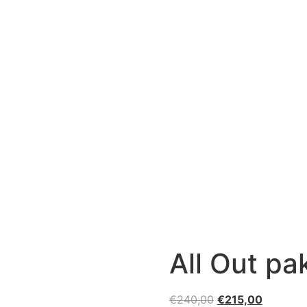
All Out pa
Oorspronkelijke
Huidige
€
240,00
€
215,00