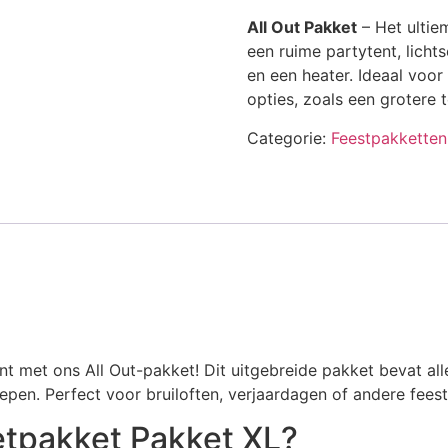
prijs
prijs
All Out Pakket
– Het ultiem
was:
is:
een ruime partytent, licht
€240,00.
€215,00.
en een heater. Ideaal voor
opties, zoals een grotere 
Categorie:
Feestpakketten
 met ons All Out-pakket! Dit uitgebreide pakket bevat alle
oepen. Perfect voor bruiloften, verjaardagen of andere feest
eetpakket Pakket XL?