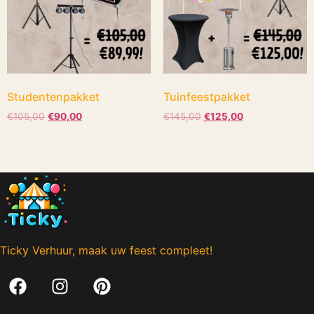
Studentenpakket
Tuinfeestpakket
€
105,00
€
90,00
€
145,00
€
125,00
Ticky Verhuur, maak uw feest compleet!